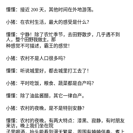
懂懂：接近
200
天，其他时间在外地游荡。
小猪：在农村生活，最大的感受是什么？
懂懂：宁静！除了农忙季节，去田野散步，几乎遇不到
人，
整个田野我做主，那
种感觉不可描述，霸王的感觉！
小猪：农村不是人口很多吗？
懂懂：听说城里好，都去城里打工去了！
小猪：平时吃饭，粮食、蔬菜都是自产吗？
懂懂：除了油盐酱醋，其它一律自产。
小猪：农村的夜晚，是不是特别安静？
懂懂：农村的夜晚，有两大特点：
漆黑、寂静
，有时朋友
来访，晚上我们坐在院
子里喝酒，抬头能看到漫天繁星，周围有蛐蛐伴奏，煮上