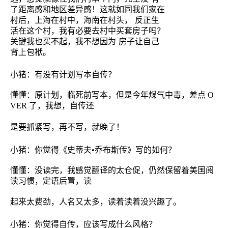
了距离感和地区差异感！这就如同我们家在
村后，上海在村中，海南在村头，
反正生
活在这个村，我有必要去村中买套房子吗？
关键我也买不起，我不想因为
房子让自己
背上包袱。
小猪：有没有计划写本自传？
懂懂：原计划，临死前写本，但是今年煤气中毒，差点
O
VER
了，我想，自传还
是要抓紧写，再不写，就晚了！
小猪：你觉得《史蒂夫
•
乔布斯传》写的如何？
懂懂：没读完，我感觉翻译的太仓促，仍然保留着美国阅
读习惯，定语后置，读
起来太费劲，人名又太多，读着读着没兴趣了。
小猪：你觉得自传，应该写成什么风格？