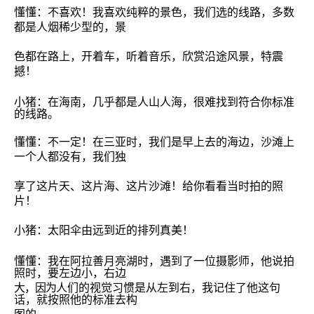
懂懂：不喜欢！我喜欢纯粹的景色，我们选的线路，多数
都是人烟稀少型的，景
色都在路上，开着车，听着音乐，欣赏沿途风景，特震
撼！
小猪：在海南，几乎都是人山人海，很难找到符合你标准
的线路。
懂懂：不一定！在三亚时，我们是早上去的海边，沙滩上
一个人都没有，我们独
享了这片天、这片海、这片沙滩！给你看看当时拍的照
片！
小猪：太阳伞由远到近的排列真美！
懂懂：我在阿拉善月亮湖时，遇到了一位摄影师，他说拍
照时，要左边小，右边
大，因为
人们的视觉习惯是从左到右
，我记住了他这句
话，就按照他的标准去构