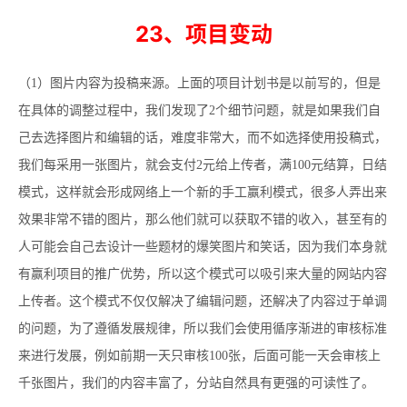
23、项目变动
（
1
）图片内容为投稿来源。上面的项目计划书是以前写的，但是
在具体的调整过程中，我们发现了
2
个细节问题，就是如果我们自
己去选择图片和编辑的话，难度非常大，而不如选择使用投稿式，
我们每采用一张图片，就会支付
2
元给上传者，满
100
元结算，日结
模式，这样就会形成网络上一个新的手工赢利模式，很多人弄出来
效果非常不错的图片，那么他们就可以获取不错的收入，甚至有的
人可能会自己去设计一些题材的爆笑图片和笑话，因为我们本身就
有赢利项目的推广优势，所以这个模式可以吸引来大量的网站内容
上传者。这个模式不仅仅解决了编辑问题，还解决了内容过于单调
的问题，为了遵循发展规律，所以我们会使用循序渐进的审核标准
来进行发展，例如前期一天只审核
100
张，后面可能一天会审核上
千张图片，我们的内容丰富了，分站自然具有更强的可读性了。