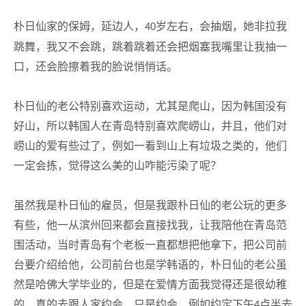
朴日仙家的保姆，延边人，
岁左右，会抽烟，她非拉我
40
跳舞，我又不会跳，跳着跳着还会把烟塞我嘴里让我抽一
口，还会脸擦着我的脸说悄悄话。
朴日仙的老公特别喜欢运动，尤其是爬山，因为韩国没有
好山，所以韩国人在青岛特别喜欢爬崂山，并且，他们对
崂山的爱有些过了，例如一看到山上有垃圾之类的，他们
一定会拣，觉得这么美的山咋能污染了呢？
虽然我是朴日仙的雇员，但是我跟朴日仙的老公玩的更多
有些，他一从滨州回来都会直接找我，让我陪他在青岛范
围活动，当时青岛有个老板一直都想把他拿下，把公司前
台要介绍给他，公司前台也是学韩语的，朴日仙的老公虽
然是哈佛大学毕业的，但是在爱情方面我觉得还是很幼稚
的，真的去跟人家约会，只是约会，例如约定下午
点半去
4