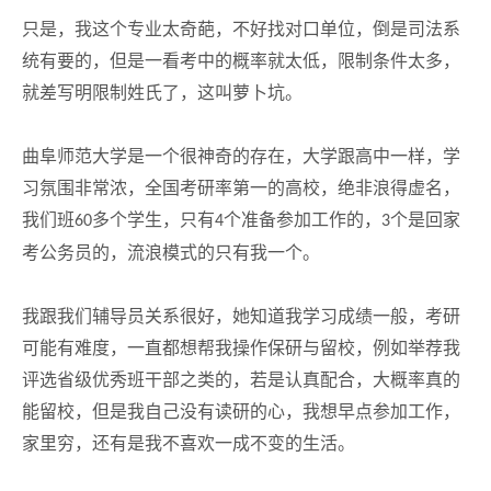
只是，我这个专业太奇葩，不好找对口单位，倒是司法系
统有要的，但是一看考中的概率就太低，限制条件太多，
就差写明限制姓氏了，这叫萝卜坑。
曲阜师范大学是一个很神奇的存在，大学跟高中一样，学
习氛围非常浓，全国考研率第一的高校，绝非浪得虚名，
我们班
多个学生，只有
个准备参加工作的，
个是回家
60
4
3
考公务员的，流浪模式的只有我一个。
我跟我们辅导员关系很好，她知道我学习成绩一般，考研
可能有难度，一直都想帮我操作保研与留校，例如举荐我
评选省级优秀班干部之类的，若是认真配合，大概率真的
能留校，但是我自己没有读研的心，我想早点参加工作，
家里穷，还有是我不喜欢一成不变的生活。