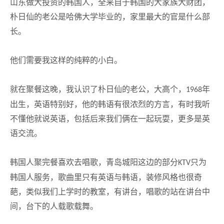
山东做大投资的韩国人，全来自于韩国的大家族大财团，
朴日仙的老公是哈佛大学毕业的，家里最大的官是什么部
长。
他们需要我这样的纯粹的小白。
就在聚餐这晚，我认识了朴日仙的老公，大高个，
年
1968
出生，英语特别好，他的韩语有很浓烈的方言，有时我听
不懂他就说英语，包括后来我们俩在一起玩耍，更多是英
语交流。
韩国人聚完餐喜欢去唱歌，青岛城阳这边的部分
只为
KTV
韩国人服务，歌曲里只有英语与韩语，装修风格也很奇
葩，类似我们上学时的教室，有讲台，唱歌的站在讲台中
间，台下的人载歌载舞。