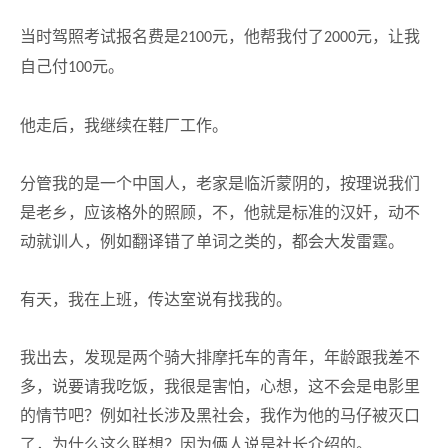
当时驾照考试报名费是
元，他帮我付了
元，让我
2100
2000
自己付
元。
100
他走后，我继续在鞋厂工作。
分管我的是一个中国人，老家是临沂蒙阴的，按理说我们
是老乡，应该格外的照顾，不，他就是标准的汉奸，动不
动就训人，例如翻译错了单词之类的，都会大发雷霆。
有天，我在上班，传达室说有找我的。
我出去，发现是两个骑大排摩托车的青年，年龄跟我差不
多，说要请我吃饭，我很是害怕，心想，这不会是电影里
的情节吧？例如社长涉及黑社会，我作为他的马仔被灭口
了，为什么这么联想？因为俩人说是社长介绍的。