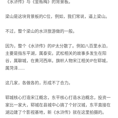
《水浒传》与《金瓶梅》的背景板。
梁山是这块背景板的C位，例如，我们常说，逼上梁山。
不过，整个梁山的水浒旅游做的一般。
因为，整个《水浒传》的IP太分散了。例如八百里水泊，
主要是指东平湖，属泰安。武松相关的故事多发生在阳
谷，属聊城，在黄河西岸。旗帜人物宋江相关IP在郓城，
属菏泽……
这几家，各做各的，形成不了合力。
郓城核心打造宋江概念，东平核心打造水泊概念，投资一
家比一家大，郓城在县城中心搞了个好汉城，东平直接在
湖边建了个影视基地，新《水浒传》就在这里拍摄的。