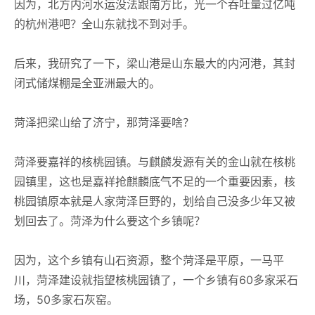
因为，北方内河水运没法跟南方比，光一个吞吐量过亿吨
的杭州港吧？全山东就找不到对手。
后来，我研究了一下，梁山港是山东最大的内河港，其封
闭式储煤棚是全亚洲最大的。
菏泽把梁山给了济宁，那菏泽要啥？
菏泽要嘉祥的核桃园镇。与麒麟发源有关的金山就在核桃
园镇里，这也是嘉祥抢麒麟底气不足的一个重要因素，核
桃园镇原本就是人家菏泽巨野的，划给自己没多少年又被
划回去了。菏泽为什么要这个乡镇呢？
因为，这个乡镇有山石资源，整个菏泽是平原，一马平
川，菏泽建设就指望核桃园镇了，一个乡镇有60多家采石
场，50多家石灰窑。