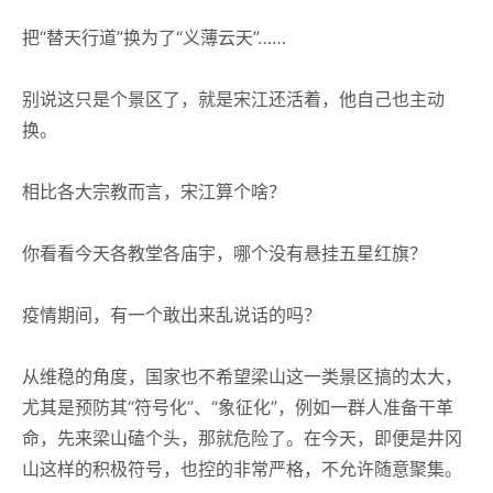
把“替天行道”换为了“义薄云天”……
别说这只是个景区了，就是宋江还活着，他自己也主动
换。
相比各大宗教而言，宋江算个啥？
你看看今天各教堂各庙宇，哪个没有悬挂五星红旗？
疫情期间，有一个敢出来乱说话的吗？
从维稳的角度，国家也不希望梁山这一类景区搞的太大，
尤其是预防其“符号化”、“象征化”，例如一群人准备干革
命，先来梁山磕个头，那就危险了。在今天，即便是井冈
山这样的积极符号，也控的非常严格，不允许随意聚集。