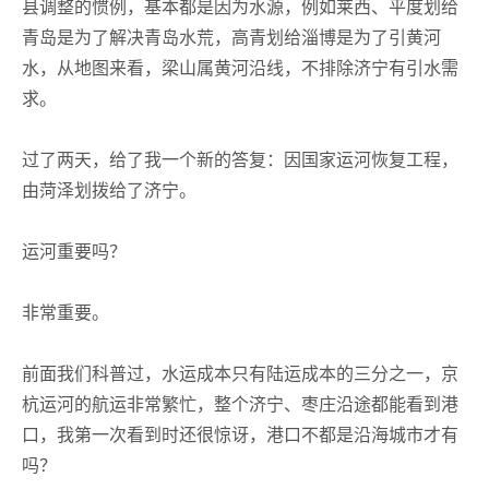
县调整的惯例，基本都是因为水源，例如莱西、平度划给
青岛是为了解决青岛水荒，高青划给淄博是为了引黄河
水，从地图来看，梁山属黄河沿线，不排除济宁有引水需
求。
过了两天，给了我一个新的答复：因国家运河恢复工程，
由菏泽划拨给了济宁。
运河重要吗？
非常重要。
前面我们科普过，水运成本只有陆运成本的三分之一，京
杭运河的航运非常繁忙，整个济宁、枣庄沿途都能看到港
口，我第一次看到时还很惊讶，港口不都是沿海城市才有
吗？