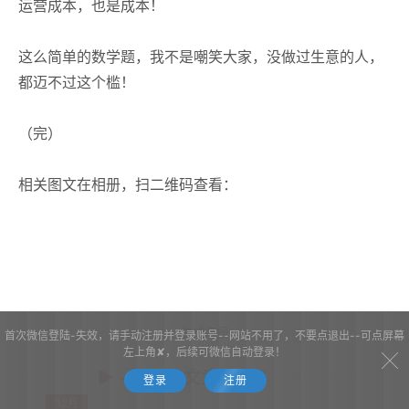
运营成本，也是成本！
这么简单的数学题，我不是嘲笑大家，没做过生意的人，
都迈不过这个槛！
（完）
相关图文在相册，扫二维码查看：
生成海报
首次微信登陆-失效，请手动注册并登录账号--网站不用了，不要点退出--可点屏幕
左上角✘，后续可微信自动登录！
-随机读文章-3选1
登录
注册
12月