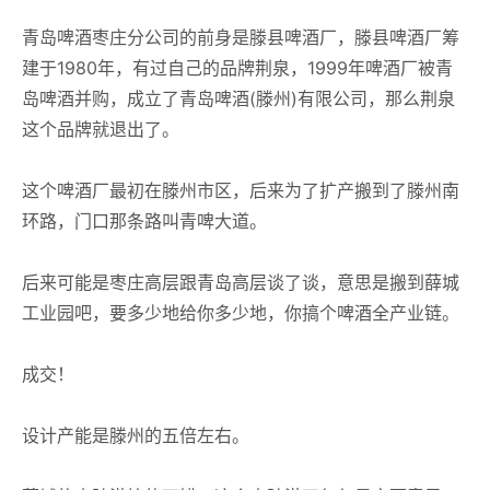
青岛啤酒枣庄分公司的前身是滕县啤酒厂，滕县啤酒厂筹
建于1980年，有过自己的品牌荆泉，1999年啤酒厂被青
岛啤酒并购，成立了青岛啤酒(滕州)有限公司，那么荆泉
这个品牌就退出了。
这个啤酒厂最初在滕州市区，后来为了扩产搬到了滕州南
环路，门口那条路叫青啤大道。
后来可能是枣庄高层跟青岛高层谈了谈，意思是搬到薛城
工业园吧，要多少地给你多少地，你搞个啤酒全产业链。
成交！
设计产能是滕州的五倍左右。