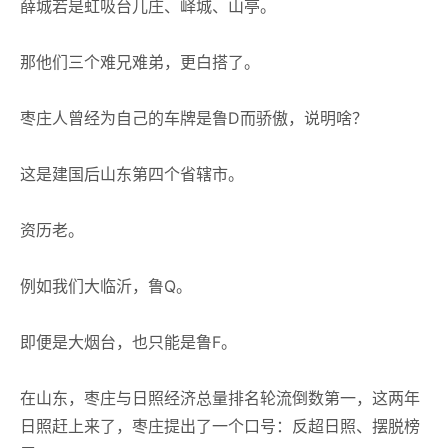
薛城若是虹吸台儿庄、峄城、山亭。
那他们三个难兄难弟，更白搭了。
枣庄人曾经为自己的车牌是鲁D而骄傲，说明啥？
这是建国后山东第四个省辖市。
资历老。
例如我们大临沂，鲁Q。
即便是大烟台，也只能是鲁F。
在山东，枣庄与日照经济总量排名轮流倒数第一，这两年
日照赶上来了，枣庄提出了一个口号：反超日照、摆脱榜