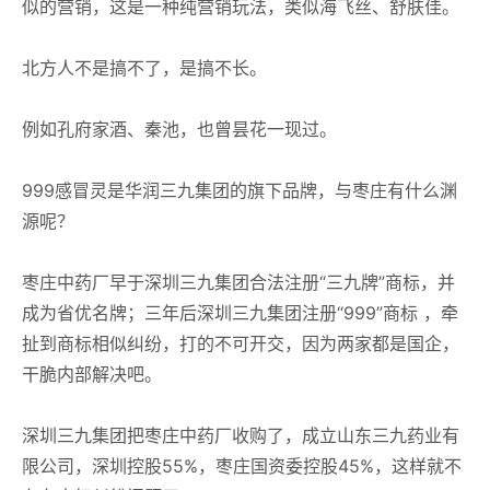
似的营销，这是一种纯营销玩法，类似海飞丝、舒肤佳。
北方人不是搞不了，是搞不长。
例如孔府家酒、秦池，也曾昙花一现过。
999感冒灵是华润三九集团的旗下品牌，与枣庄有什么渊
源呢？
枣庄中药厂早于深圳三九集团合法注册“三九牌”商标，并
成为省优名牌；三年后深圳三九集团注册“999”商标 ，牵
扯到商标相似纠纷，打的不可开交，因为两家都是国企，
干脆内部解决吧。
深圳三九集团把枣庄中药厂收购了，成立山东三九药业有
限公司，深圳控股55%，枣庄国资委控股45%，这样就不