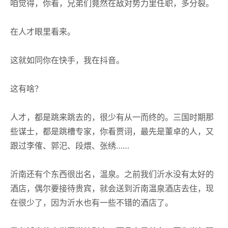
咱觉得，你看，兄弟们竟然在敌对势力里任职，多分裂。
在人才眼里看来。
这就如同你在快手，我在抖音。
这有啥？
人才，都是跳来跳去的，很少有从一而终的。三国时期那
些谋士，都是跳槽专家，你看贾诩，最先是董卓的人，又
跟过李傕、郭汜、段煨、张绣……
沂南还有个东西很出名，温泉。之前我们沂水没有太好的
酒店，偶尔要接待贵宾，就会送到沂南温泉酒店去住，现
在很少了，因为沂水也有一些不错的酒店了。