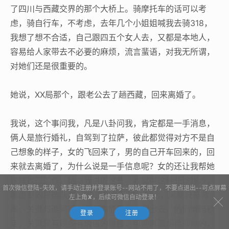
了四川与西藏交界的那个大桥上。骑摩托车的话可以考
虑，骑自行车，不考虑，去年几个小姐姐喊我去骑318，
我想了想不合适，自己跟四五个女人去，又都是本地人，
容易给人家带去不必要的麻烦，流言蜚语，对我无所谓，
对她们还是很重要的。
她说，XX局那个，跟老公去了趟西藏，回来离婚了。
我说，这个事问我，凡是八卦问我，肯定都是一手消息，
俩人是旅行婚礼，自驾到了拉萨，彼此都觉得对方不是自
己想象的样子，女的飞回来了，男的自己开车回来的，回
来就去离婚了，为什么说是一手信息呢？女的还让我帮她
妹妹找过工作，她跟我讲的这些。我觉得这种长途跋涉，
首次微信登陆-失效，请手动注册并登录账号--网站不用了，不要点退出--可点屏幕
最重要的是选队友，2012年我写过一句话，风景只是背
左上角✘，后续可微信自动登录！
景，关键与谁同行。要跟高能量的一起出去，他们情绪稳
登录
注册
定，关键是有很多有价值的碰撞，可能真跟胡律师似的，