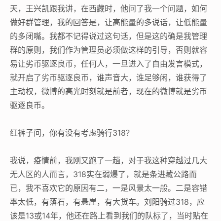
天，王兴凯跟我讲，在西藏时，他问了我一个问题，如何
做好群管理，我的回答是，让高能量的多说话，让低能量
的多闭嘴。我都不记得说过这句话，但是这的确是我管理
群的原则，我们作为管理员必须做这样的引导，否则就容
易让劣币驱逐良币，任何人，一旦进入了自由发言模式，
就开启了劣币驱逐良币，谁声音大，谁足够闲，谁获得了
主动权，微博的高光时刻就是前者，现在的微博就是劣币
驱逐良币。
红裤子问，你有没有考虑骑行318？
我说，疫情前，我刚又跑了一趟，对于我这种穿越过几大
无人区的人而言，318实在弱爆了，就是条进藏公路而
已，我不喜欢它的原因有二，一是风景太一般。二是容错
率太低，有落石，有悬崖，有大货车。刘阳骑过318，应
该是13或14年，他还在路上看到我们的队标了，当时贴在