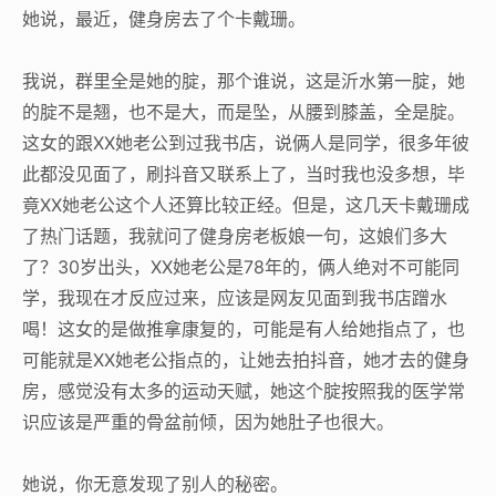
她说，最近，健身房去了个卡戴珊。
我说，群里全是她的腚，那个谁说，这是沂水第一腚，她
的腚不是翘，也不是大，而是坠，从腰到膝盖，全是腚。
这女的跟XX她老公到过我书店，说俩人是同学，很多年彼
此都没见面了，刷抖音又联系上了，当时我也没多想，毕
竟XX她老公这个人还算比较正经。但是，这几天卡戴珊成
了热门话题，我就问了健身房老板娘一句，这娘们多大
了？30岁出头，XX她老公是78年的，俩人绝对不可能同
学，我现在才反应过来，应该是网友见面到我书店蹭水
喝！这女的是做推拿康复的，可能是有人给她指点了，也
可能就是XX她老公指点的，让她去拍抖音，她才去的健身
房，感觉没有太多的运动天赋，她这个腚按照我的医学常
识应该是严重的骨盆前倾，因为她肚子也很大。
她说，你无意发现了别人的秘密。