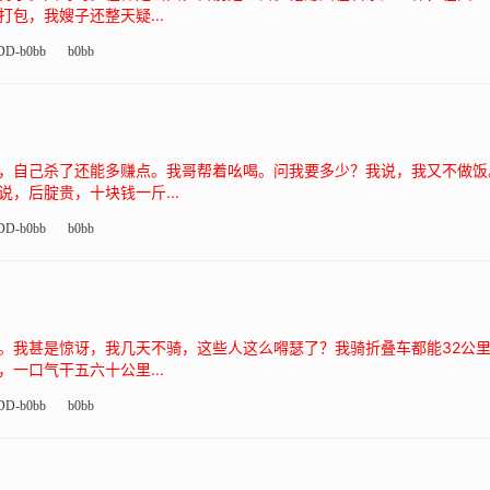
包，我嫂子还整天疑...
DD-b0bb
b0bb
，自己杀了还能多赚点。我哥帮着吆喝。问我要多少？我说，我又不做饭
，后腚贵，十块钱一斤...
DD-b0bb
b0bb
。我甚是惊讶，我几天不骑，这些人这么嘚瑟了？我骑折叠车都能32公里
一口气干五六十公里...
DD-b0bb
b0bb