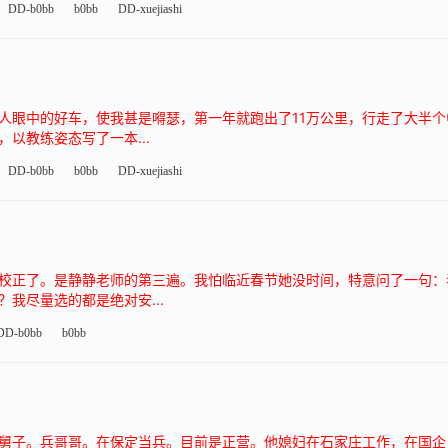
DD-b0bb
b0bb
DD-xuejiashi
人眼中的好车，使我甚是嘚瑟，第一年就跑出了11万公里，行走了大半
以教练姿态写了一本...
DD-b0bb
b0bb
DD-xuejiashi
校正了。是静静老师的第三遍。我怕临近春节她没时间，特意问了一句：
我尽量选的都是绝对安...
DD-b0bb
b0bb
舅子。兵哥哥。在保定当兵。目前是正营。他媳妇在石家庄工作，在国企