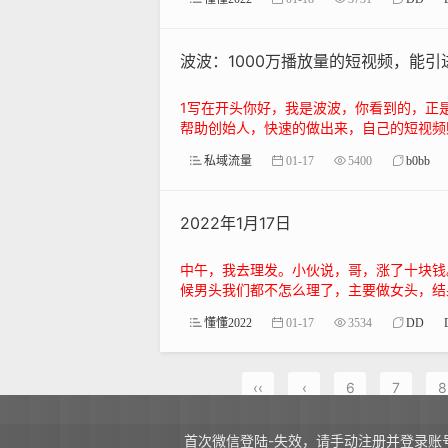
波波：1000万播放量的短视频，能引
1写在开头你好，我是波波，你看到的，正
帮助创始人，快速的做出来，自己的短视频账
私域流量
01-17
5400
b0bb
2022年1月17日
中午，我去理发。小伙说，哥，涨了十块钱
候男头我们都不怎么理了，主要做女头，结果
懂懂2022
01-17
3534
DD
‹‹
‹
6
7
8
首次微信登陆-失效，请手动注册并登录账号