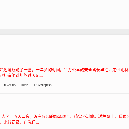
沿边境线跑了一圈，一年多的时间，11万公里的安全驾驶里程，走过雨
拥有绝对的驾驶天赋...
DD-b0bb
b0bb
DD-xuejiashi
布泊无人区。五天四夜，没有预想的那么艰辛。感觉不过瘾。返程路上，我
比较初级，在我们...