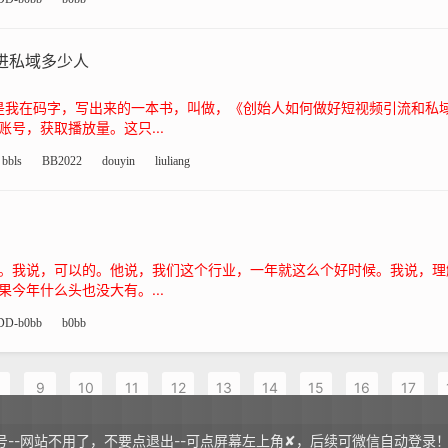
进私域多少人
是我在码字，写出来的一本书，叫做，《创始人如何做好短视频引流和私
号，获取播放量。这只...
bbls
BB2022
douyin
liuliang
。我说，可以的。他说，我们这个行业，一年就这么个好时候。我说，理
今年什么头也没大有。...
DD-b0bb
b0bb
9
10
11
12
13
14
15
16
17
--网站不用了，不要点退出--可点屏幕左上角✘，后续可微信自动登录