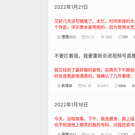
2022年1月21日
又好几天没写随笔了。太忙。时间安排的太
个作息，评论里全是骂他的，因为觉得太荒唐
懂懂2022
01-21
3882
DD
不要拦着我，我要重新杀进视频号直
我又找到了最舒服的姿势。前两天下午跟视
的信息我是很满意的。我确认了几件事情：第
新媒体
01-18
4411
b0bb
bb
2022年1月18日
今天，没啥故事。下午，我去健身，路上接
也不知道他上哪弄的我的号码，问我还卖书不
懂懂2022
01-18
3731
DD