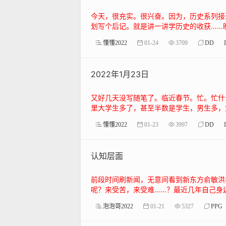
今天，很充实。很兴奋。因为，历史系列接
划写个后记。就是讲一讲学历史的收获……晚
懂懂2022
01-24
3709
DD
2022年1月23日
又好几天没写随笔了。临近春节。忙。忙什
里大学生多了，甚至半数是学生，男生多，女
懂懂2022
01-23
3997
DD
认知层面
前段时间刷新闻，无意间看到新东方俞敏洪
呢？来受苦，来受难……？最近几年自己身边
泡泡哥2022
01-21
5327
PPG