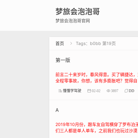
梦旅会泡泡哥
梦旅会泡泡哥官网
首页
Tags：b0bb 第19页

第一版
前言二十来岁时，春风得意。买了辆捷达，
全程零事故，你想，该有多膨胀吧？觉得自己
懂懂学驾驶
02-02
3897
DD
A
2019年10月份，跟车友自驾横穿了罗
们三人都是单人单车，之前我们也玩过沙漠，