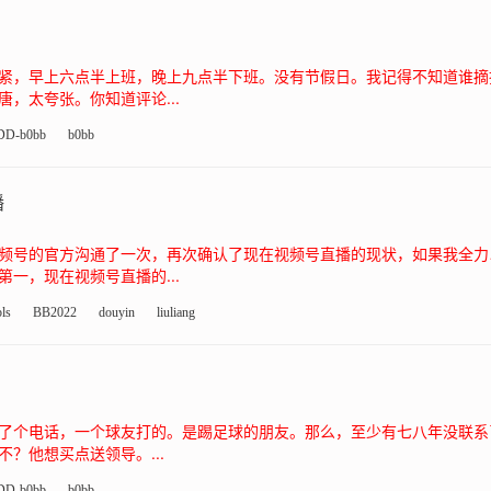
紧，早上六点半上班，晚上九点半下班。没有节假日。我记得不知道谁摘
，太夸张。你知道评论...
DD-b0bb
b0bb
播
频号的官方沟通了一次，再次确认了现在视频号直播的现状，如果我全力
一，现在视频号直播的...
ls
BB2022
douyin
liuliang
了个电话，一个球友打的。是踢足球的朋友。那么，至少有七八年没联系了
？他想买点送领导。...
DD-b0bb
b0bb