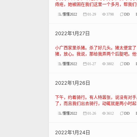
痔疮，她被困在我们这里一个多月，帮我们打
懂懂2022
01-29
3798
DD
2022年1月27日
小广西家里杀猪。杀了好几头。猪太便宜了
猪，放心。我说，那给我弄两个后腚吧。他说
懂懂2022
01-27
3802
DD
2022年1月26日
下午，约着骑行。有人特嚣张，说没有对手
了，而且我们出去骑行，动辄就是两小时起，
懂懂2022
01-26
3612
DD
2022年1月24日