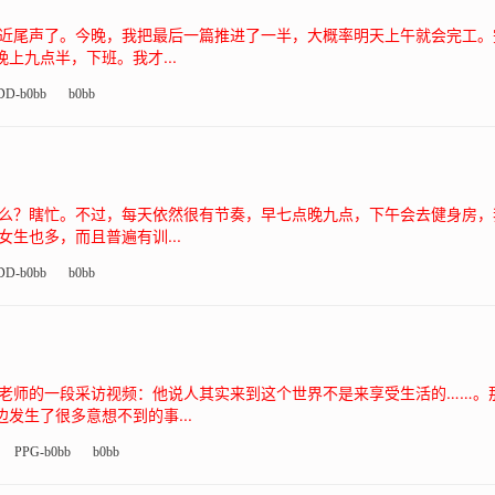
近尾声了。今晚，我把最后一篇推进了一半，大概率明天上午就会完工。
上九点半，下班。我才...
DD-b0bb
b0bb
么？瞎忙。不过，每天依然很有节奏，早七点晚九点，下午会去健身房，
生也多，而且普遍有训...
DD-b0bb
b0bb
老师的一段采访视频：他说人其实来到这个世界不是来享受生活的……。
发生了很多意想不到的事...
PPG-b0bb
b0bb