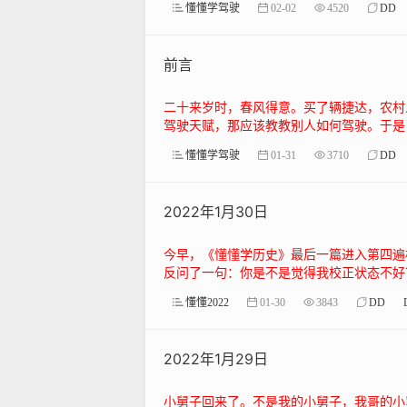
懂懂学驾驶
02-02
4520
DD
前言
二十来岁时，春风得意。买了辆捷达，农村
驾驶天赋，那应该教教别人如何驾驶。于是，
懂懂学驾驶
01-31
3710
DD
2022年1月30日
今早，《懂懂学历史》最后一篇进入第四遍
反问了一句：你是不是觉得我校正状态不好？
懂懂2022
01-30
3843
DD
2022年1月29日
小舅子回来了。不是我的小舅子，我哥的小