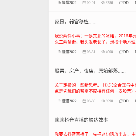
懂懂2022
09-01
3786
DD
家暴，器官移植……
我说两件小事：一是东北的冰雕，2016年
么三两条街，我头发老长了，想找个地方理发
懂懂2022
08-31
4000
DD
股票，房产，夜店，原始部落……
关于定投的一些新思考。 (1).兴全合宜
点是凭我们的智商不配持有任何一支股票）指
懂懂2022
08-30
3990
DD
聊聊抖音直播的触达效率
我要去抖音直播了。先把这句话放出去，主