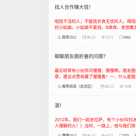
找人合作赚大钱！
咱找干活的人，不能找衣食无忧的人。得找
的小姑娘。小姑娘不差钱，B痒痒，老想着恋爱
国哥2022
08-25
3373
b0bb
聊聊朋友圈折叠的问题？
最近经常有小伙伴问慢慢：慢慢啊，朋友圈
章，建议点赞收藏了慢慢看！一、什么是朋友
推荐阅读（会员区）
08-23
7839
酒！
2012年，我们一起去拉萨，有个小伙叫
人理解的火！）当时，一路上，他与我们探讨
懂懂2022
08-15
4477
DD