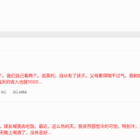
个。我们自己看两个。说真的，自从有了孩子。父母累得喘不过气。我和
的收入也就1000...
AG
AG-b0bb
，球友喊我去吃饭。最近，这么热的天。我突然感觉冷的可怕，特别冷，
晚上喝酒了，没休息好...