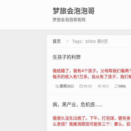
梦旅会泡泡哥
梦旅会泡泡哥官网
首页
Tags：b0bb 第9页

生孩子的利弊
我结婚了，我有4个孩子。父母帮我们看两
每天的收入有1万多。自从有了孩子，我们每天
国哥2022
09-02
3911
b0bb
病，黑产业，危机感……
我很久没生过病了。下午，打完球，健完身
么发烧？我推测原因可能有三个：要么，前天