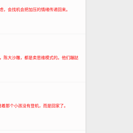
焦虑，会找机会把加压的情绪传递回来。
，陈大沙雕，都是卖思维模式的。他们蹦跶
接陪着那个小孩没有登机，而是回家了。