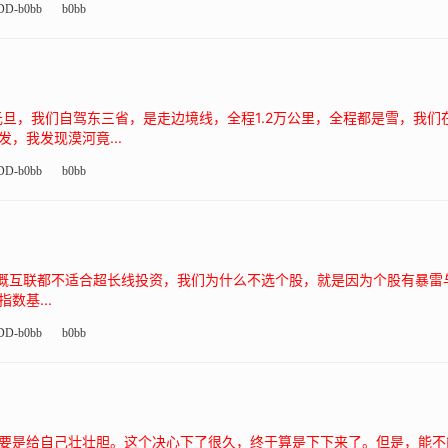
DD-b0bb
b0bb
元旦，我们自驾东三省，是走边境线，全程1.2万公里，全程都是雪，我
，我发现漠河竟...
DD-b0bb
b0bb
与中概互联都不适合超长线投资，我们为什么不选个股，就是因为个股有暴
数基...
DD-b0bb
b0bb
要是给自己壮壮胆。这个决心下了很久，终于算是下下来了。但是，能不