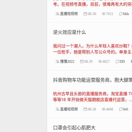
考。在视频号直播，目前，很难再有大的突破
直播短视频
08-30
7615
bbls
逆火效应是什么
我问过一个潮人。为什么年轻人喜欢炒鞋？
一位枪手，她是帮别人写公众号的。单身主义
懂懂2022
08-29
4027
DD
抖音购物车功能运营服务商，抱大腿
杭州古早且头部的直播服务商，淘宝直播 TO
等等18 年开始做天猫期舰店直播代运营，..
直播短视频
08-28
4068
641
口罩会引起心肌肥大