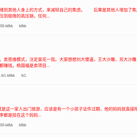
绪到其他人身上的方式，来减轻自己的焦虑。 后果是其他人增加了
到极限的高压锅，任何...
DD-b0bb
b0bb
。卖思维模式，注定昙花一现。大家想想刘大傻逼，王大沙雕，苏大沙雕
赚钱。杨国福是卖项目...
AG-b0bb
AG
是这一家人出门旅游，应该是有一个小孩子证件过期，他的妈妈就直
都是挂在这个妈妈...
DD-b0bb
b0bb