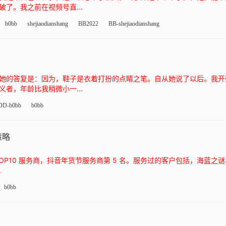
了。我之前在视频号直...
b0bb
shejiaodianshang
BB2022
BB-shejiaodianshang
她的答复是：因为，鞋子是衣着打扮的点睛之笔。自从她说了以后。我开
者，年龄比我稍微小一...
DD-b0bb
b0bb
策略
P10 服务商，抖音年货节服务商第 5 名。服务过的客户包括，海蓝之谜、资
.
b0bb