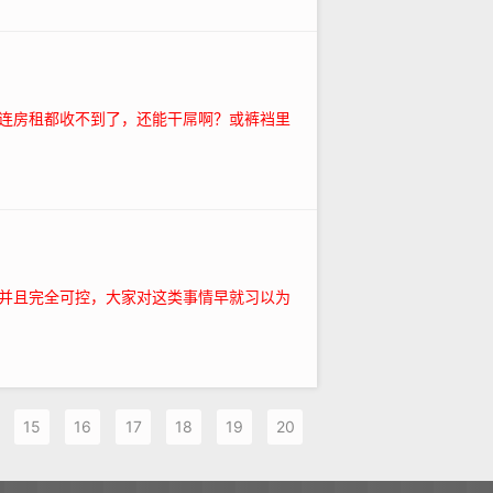
连房租都收不到了，还能干屌啊？或裤裆里
并且完全可控，大家对这类事情早就习以为
15
16
17
18
19
20