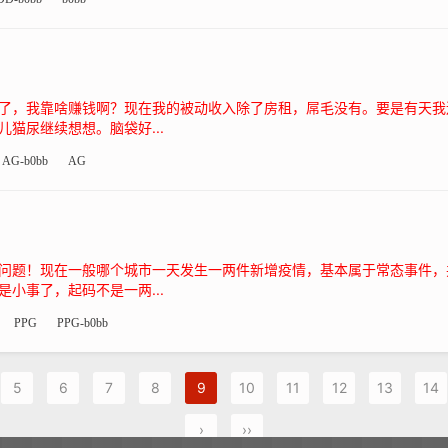
了，我靠啥赚钱啊？现在我的被动收入除了房租，屌毛没有。要是有天我
猫尿继续想想。脑袋好...
AG-b0bb
AG
问题！现在一般哪个城市一天发生一两件新增疫情，基本属于常态事件，
小事了，起码不是一两...
PPG
PPG-b0bb
5
6
7
8
9
10
11
12
13
14
›
››