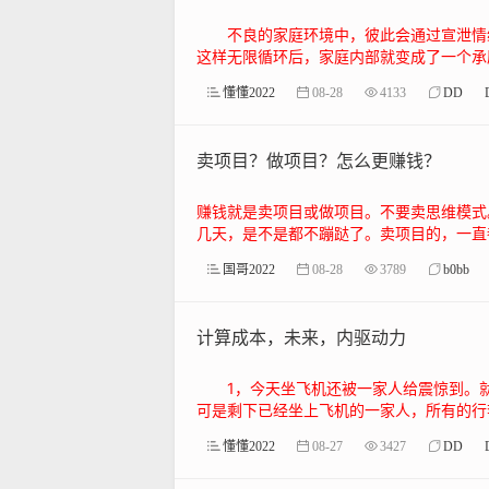
不良的家庭环境中，彼此会通过宣泄情
这样无限循环后，家庭内部就变成了一个承压
懂懂2022
08-28
4133
DD
卖项目？做项目？怎么更赚钱？
赚钱就是卖项目或做项目。不要卖思维模式
几天，是不是都不蹦跶了。卖项目的，一直都
国哥2022
08-28
3789
b0bb
计算成本，未来，内驱动力
1，今天坐飞机还被一家人给震惊到。就
可是剩下已经坐上飞机的一家人，所有的行李
懂懂2022
08-27
3427
DD