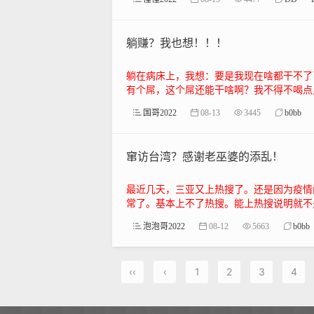
躺赚？我也想！！！
躺在病床上，我想：要是我现在啥都干不了
有个屌，这个屌还能干啥啊？我不得不喝点儿
国哥2022
08-13
3445
b0bb
窜访台湾？感谢老巫婆的添乱！
最近几天，三亚又上热搜了。还是因为疫情
常了。基本上不了热搜。能上热搜说明就不是
泡泡哥2022
08-12
5663
b0bb
‹‹
‹
1
2
3
4