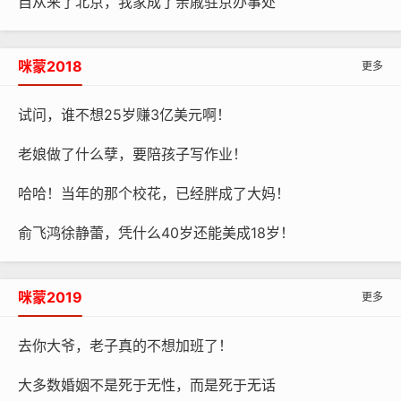
自从来了北京，我家成了亲戚驻京办事处
咪蒙2018
更多
试问，谁不想25岁赚3亿美元啊！
老娘做了什么孽，要陪孩子写作业！
哈哈！当年的那个校花，已经胖成了大妈！
俞飞鸿徐静蕾，凭什么40岁还能美成18岁！
咪蒙2019
更多
去你大爷，老子真的不想加班了！
大多数婚姻不是死于无性，而是死于无话