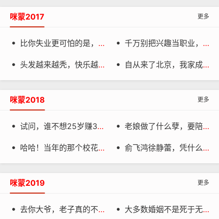
咪蒙2017
更多
比你失业更可怕的是，你孩子即将失业
千万别把兴趣当职业，因为太特么爽了！


头发越来越秃，快乐越来越少
自从来了北京，我家成了亲戚驻京办事处


咪蒙2018
更多
试问，谁不想25岁赚3亿美元啊！
老娘做了什么孽，要陪孩子写作业！


哈哈！当年的那个校花，已经胖成了大妈！
俞飞鸿徐静蕾，凭什么40岁还能美成18岁！


咪蒙2019
更多
去你大爷，老子真的不想加班了！
大多数婚姻不是死于无性，而是死于无话

