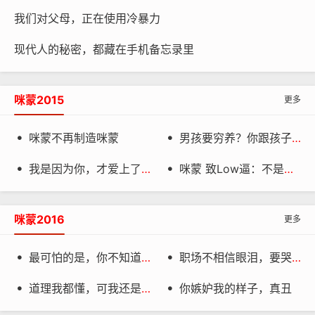
我们对父母，正在使用冷暴力
现代人的秘密，都藏在手机备忘录里
咪蒙2015
更多
咪蒙不再制造咪蒙
男孩要穷养？你跟孩子多大仇啊


我是因为你，才爱上了这个世界
咪蒙 致Low逼：不是我太高调，而是你玻璃心


咪蒙2016
更多
最可怕的是，你不知道自己为什么穷
职场不相信眼泪，要哭回家哭


道理我都懂，可我还是想要钱
你嫉妒我的样子，真丑

