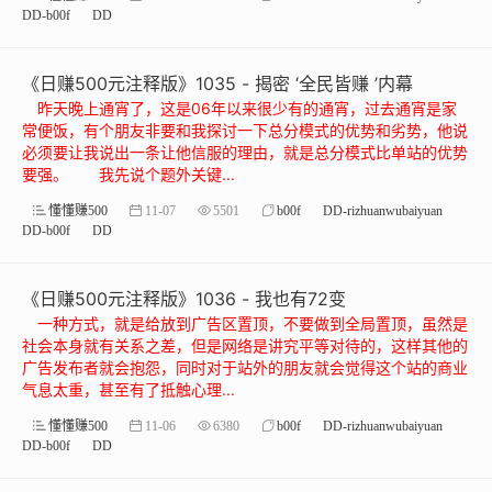
DD-b00f
DD
《日赚500元注释版》1035 - 揭密 ‘全民皆赚 ’内幕
昨天晚上通宵了，这是06年以来很少有的通宵，过去通宵是家
常便饭，有个朋友非要和我探讨一下总分模式的优势和劣势，他说
必须要让我说出一条让他信服的理由，就是总分模式比单站的优势
要强。 我先说个题外关键...
懂懂赚500
11-07
5501
b00f
DD-rizhuanwubaiyuan
DD-b00f
DD
《日赚500元注释版》1036 - 我也有72变
一种方式，就是给放到广告区置顶，不要做到全局置顶，虽然是
社会本身就有关系之差，但是网络是讲究平等对待的，这样其他的
广告发布者就会抱怨，同时对于站外的朋友就会觉得这个站的商业
气息太重，甚至有了抵触心理...
懂懂赚500
11-06
6380
b00f
DD-rizhuanwubaiyuan
DD-b00f
DD