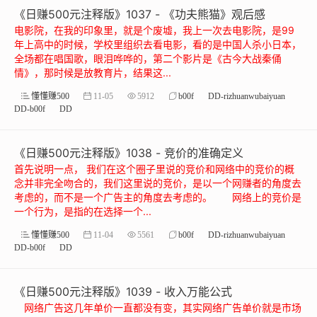
《日赚500元注释版》1037 - 《功夫熊猫》观后感
电影院，在我的印象里，就是个废墟，我上一次去电影院，是99
年上高中的时候，学校里组织去看电影，看的是中国人杀小日本，
全场都在唱国歌，眼泪哗哗的，第二个影片是《古今大战秦俑
情》，那时候是放教育片，结果这...
懂懂赚500
11-05
5912
b00f
DD-rizhuanwubaiyuan
DD-b00f
DD
《日赚500元注释版》1038 - 竞价的准确定义
首先说明一点， 我们在这个圈子里说的竞价和网络中的竞价的概
念并非完全吻合的，我们这里说的竞价，是以一个网赚者的角度去
考虑的，而不是一个广告主的角度去考虑的。 网络上的竞价是
一个行为，是指的在选择一个...
懂懂赚500
11-04
5561
b00f
DD-rizhuanwubaiyuan
DD-b00f
DD
《日赚500元注释版》1039 - 收入万能公式
网络广告这几年单价一直都没有变，其实网络广告单价就是市场