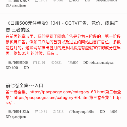
懂懂七卷六
11-01
5661
b00f
DD
baoyouqu-b0ba
DD-qianqijuan
《日赚500元注释版》1041 - CCTV广告、竞价、成果广
告 三者的区
在前面的章节里，我们提到了网络广告是分为三阶段的，第一阶段
是包月广告，例如门户站的首页以及过去的网站出售广告位，多数
是包月的，这些网站推出包月的更多因素是有虚假宣传的成分在里
面。例如05年的时候，我有...
懂懂赚500
11-01
5331
b00f
DD-rizhuanwubaiyuan
DD-b00f
DD
前七卷全集---入口
第一卷全集：https://paopaoge.com/category-63.html第二卷全
集：https://paopaoge.com/category-64.html第三卷全集：http
s://...
懂懂七卷五
10-31
5813
baoyouqu-b0ba
DD
b00f
DD-qianqijuan