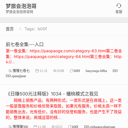
梦旅会泡泡哥

梦旅会泡泡哥官网
客服
首页
Tags：b00f

前七卷全集---入口
第一卷全集：https://paopaoge.com/category-63.html第二卷全
集：https://paopaoge.com/category-64.html第三卷全集：http
s://...
懂懂七卷七
12-31
6108
b00f
baoyouqu-b0ba
DD
DD-qianqijuan
《日赚500元注释版》1034 - 蟠桃模式之我见
网络上销售产品，有两种形式，一类形式是在商城上，这一类
一般是靠服务和价格优势来取胜，如果光有服务，价格太高一样不
能销售出去，光有低价，没有好的信誉和服务，也是产生不了效益
的，整体来说，商城运营的核...
懂懂赚500
11-08
6523
b00f
DD-rizhuanwubaiyuan