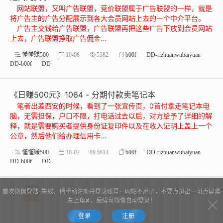
网站联盟，又叫广告联盟，竞价联盟属于广告联盟的一样，就是
将广告主的广告分配展示到各大会员网站上去的一个中介平台。
广告主交钱给广告联盟，广告联盟再把这些广告下放到会员网站
上去，广告联盟挣取广告佣金...
懂懂赚500
10-08
5382
b00f
DD-rizhuanwubaiyuan
DD-b00f
DD
《日赚500元》1064 - 分期付款卖笔记本
笔者出差西安的时候，看到了一张宣传页，0首付拿走笔记本电
脑，无需担保，户口不限，打电话过去以后，对方给予了详细的解
释，就是需要购买者提供身份证复印件以及在收入证明上盖上一个
公章，然后他们给办理信用卡...
懂懂赚500
10-07
5614
b00f
DD-rizhuanwubaiyuan
DD-b00f
DD
首次微信登陆-失效，请手动注册并登录账号--网站不用了，不要点退出--可点屏幕
‹‹
1
2
3
4
5
6
7
8
9
左上角✘，后续可微信自动登录！
10
›
››
登录
注册